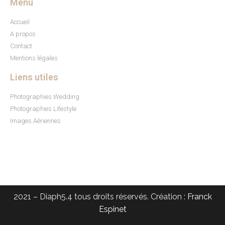
Menu
Accueil
A propos
Contact
Mentions légales
Liens utiles
Photographies Wedding
Photographies Lifestyle
Images Aériennes
2021 – Diaph5.4 tous droits réservés. Création :
Franck
Espinet