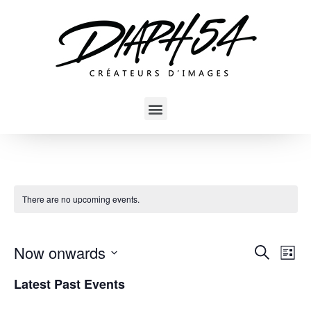
There are no upcoming events.
Now onwards
Event
Ev
Search
List
Select
Vi
Sear
Latest Past Events
date.
Na