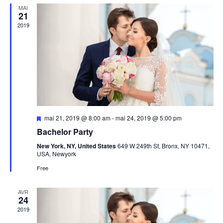
and
MAI
21
View
2019
Navig
Featured
mai 21, 2019 @ 8:00 am
-
mai 24, 2019 @ 5:00 pm
Bachelor Party
New York, NY, United States
649 W 249th St, Bronx, NY 10471,
USA, Newyork
Free
AVR
24
2019