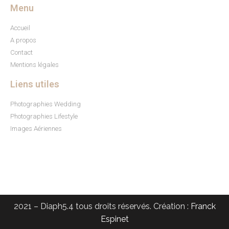
Menu
Accueil
A propos
Contact
Mentions légales
Liens utiles
Photographies Wedding
Photographies Lifestyle
Images Aériennes
2021 – Diaph5.4 tous droits réservés. Création :
Franck
Espinet