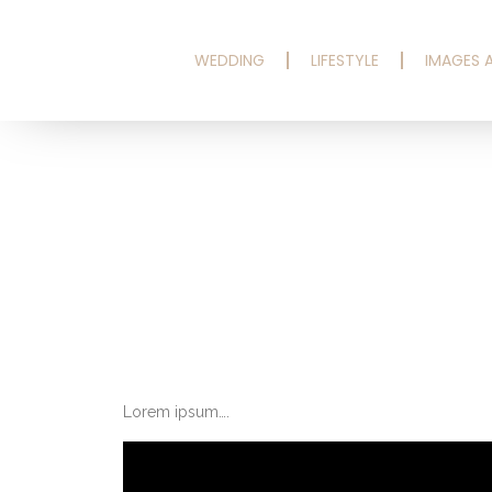
WEDDING
LIFESTYLE
IMAGES A
Lorem ipsum….